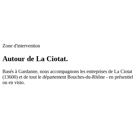
Création de site internet à La Ciotat
Applications web & SaaS à La Ciotat
Solutions IA pour entreprises à La Ciotat
Design UI/UX à La Ciotat
E-commerce & boutique en ligne à La Ciotat
Référencement SEO local à La Ciotat
Zone d'intervention
Autour de
La Ciotat
.
Basés à Gardanne, nous accompagnons les entreprises de La Ciotat
(13600) et de tout le département Bouches-du-Rhône - en présentiel
ou en visio.
Agence web
Aubagne
Agence web
Marseille
Agence web
Gardanne