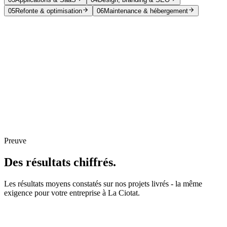
05
Refonte & optimisation
06
Maintenance & hébergement
Sites vitrines sur mesure
Applications web métier
Plateformes SaaS
API & intégrations
Site Vitrine
Vaubesn'Art
Preuve
Des résultats
chiffrés.
Les résultats moyens constatés sur nos projets livrés - la même
exigence pour votre entreprise à La Ciotat.
+
0
%