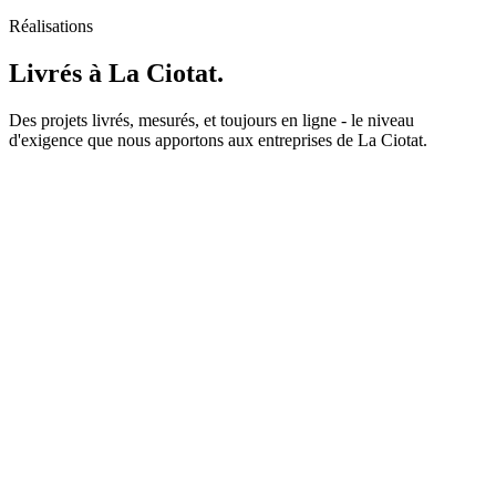
Réalisations
Livrés
à
La Ciotat
.
Des projets livrés, mesurés, et toujours en ligne - le niveau
d'exigence que nous apportons aux entreprises de La Ciotat.
Application Web
94% des plantes Précision d'identification
VegetAI - Assistant Jardinier IA
VegetAI
Next.js
React
Supabase
Hostinger
GitHub
Coolify
Stripe
Claude
Voir le cas
Site Vitrine
95/100 Score Performance
Vaubesn'Art - Site Vitrine et Réservation