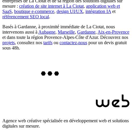
entreprises de
La Ciotat
et de sa région des solutions digitales sur
mesure :
création de site internet à
La Ciotat
,
application web et
SaaS
,
boutique e-commerce
,
design UI/UX
,
intégration IA
et
référencement SEO local
.
Basés à Gardanne, à proximité immédiate de
La Ciotat
, nous
intervenons aussi à
Aubagne
,
Marseille
,
Gardanne
,
Aix-en-Provence
et dans toute la région Provence-Alpes-Côte d'Azur. Découvrez nos
projets
, consultez nos
tarifs
ou
contactez-nous
pour un devis gratuit
sous 48h.
Agence web créative spécialisée en développement web et solutions
digitales sur mesure.