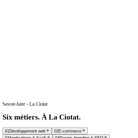
98/100 Score Lighthouse
Agence HDS - Site Vitrine & Portfolio
Agence HDS
Next.js
React
Voir le cas
Site Vitrine
5.0/5 (20 avis) Note Google
C&Co Formation - Plateforme de Formation
Professionnelle
C&Co Formation
Next.js
React
Supabase
IONOS
GitHub
Google Analytics
Voir le cas
Savoir-faire - La Ciotat
Six métiers.
À
La Ciotat
.
01
Développement web
02
E-commerce
03
Applications & SaaS
04
Design, branding & SEO