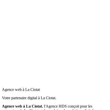
Mon restaurant est sur le port, ça vaut le coup d'avoir un site ?
Vous travaillez avec les chantiers navals de La Ciotat ?
Agence web à La Ciotat
Votre partenaire digital à La Ciotat.
Agence web à
La Ciotat
, l'Agence HDS conçoit pour les